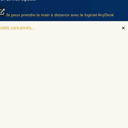
Je peux prendre la main à distance avec le logiciel AnyDesk
MES LOGICIELS SONT GARANTIS SANS VIRUS
iels concernés...
✕