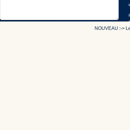
Votre nom
NOUVEAU :-> Le c
Votre e-mail
Cette note est fondée sur ma propre expérience et mon
véritable avis.
ENVOYER UN AVIS