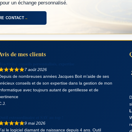
pour un échange personnalisé.
RE CONTACT
→
Avis de mes clients
Réactivité, conseils personnalisés, expertise
7 août 2026
Depuis de nombreuses années Jacques Boit m’aide de ses
précieux conseils et de son expertise dans la gestion de mon
informatique avec toujours autant de gentillesse et de
pertinence
D
C.J.
s
L
Outil extraordinaire et SAV au top !
W
9 mai 2026
r
J’ai le logiciel diamant de naissance depuis 4 ans. Outil
d