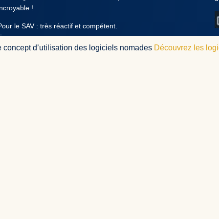
incroyable !
Pour le SAV : très réactif et compétent.
E.
oncept d’utilisation des logiciels nomades
Découvrez les logic
Simple d'utilisation et Monsieur Boit est très réactif
13 novembre 2025
Un grand merci à vous Jacques pour vos bons soins !
Je recommande vivement !
J.
Très professionnel
14 octobre 2025
Suite à changement d’ordinateur, monsieur BOIT comme
d’habitude à été à l’écoute et m’a envoyé une nouvelle clé
F.
Avis sur votre site
3 mars 2024