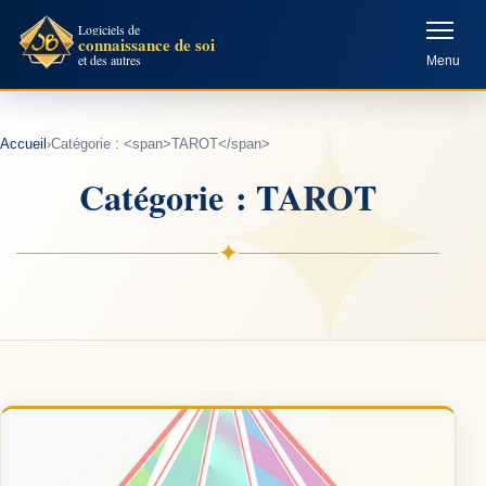
Aller
Logiciels de
connaissance de soi
au
et des autres
Menu
contenu
Accueil
›
Catégorie : <span>TAROT</span>
Catégorie : TAROT
✦