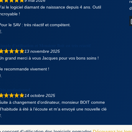
9 mai 2026
r
J’ai le logiciel diamant de naissance depuis 4 ans. Outil
d
incroyable !
Pour le SAV : très réactif et compétent.
E.
Simple d'utilisation et Monsieur Boit est très réactif
13 novembre 2025
Un grand merci à vous Jacques pour vos bons soins !
Je recommande vivement !
J.
Très professionnel
14 octobre 2025
Suite à changement d’ordinateur, monsieur BOIT comme
d’habitude à été à l’écoute et m’a envoyé une nouvelle clé
F.
Avis sur votre site
oncept d’utilisation des logiciels nomades
Découvrez les logic