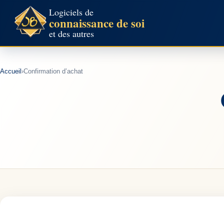
Aller
Logiciels de
connaissance de soi
au
et des autres
contenu
Accueil
›
Confirmation d’achat