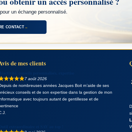
ou obtenir un accès personnalisé ?
pour un échange personnalisé.
RE CONTACT
→
Avis de mes clients
Réactivité, conseils personnalisés, expertise
7 août 2026
Depuis de nombreuses années Jacques Boit m’aide de ses
précieux conseils et de son expertise dans la gestion de mon
informatique avec toujours autant de gentillesse et de
pertinence
D
C.J.
s
L
Outil extraordinaire et SAV au top !
W