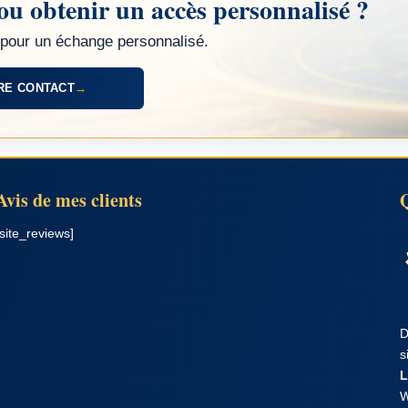
ou obtenir un accès personnalisé ?
pour un échange personnalisé.
RE CONTACT
→
Avis de mes clients
[site_reviews]
D
s
L
W