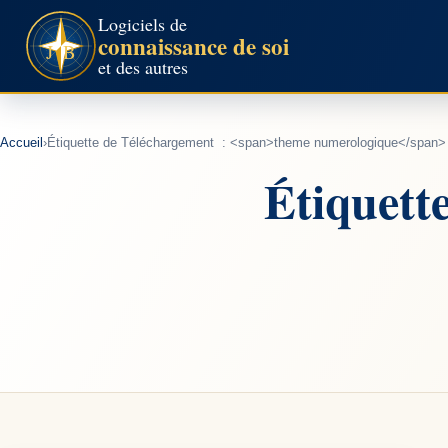
Aller
Logiciels de
connaissance de soi
au
et des autres
contenu
Accueil
›
Étiquette de Téléchargement : <span>theme numerologique</span>
Étiquett