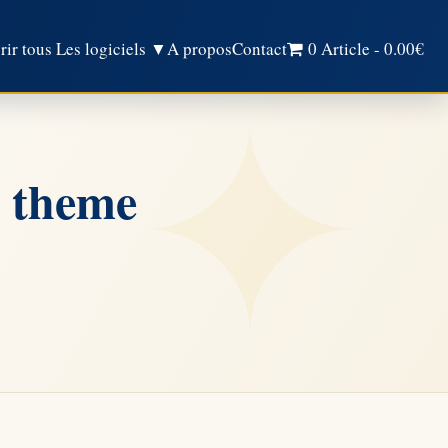
ir tous Les logiciels ▼
A propos
Contact
0 Article
0.00€
: theme