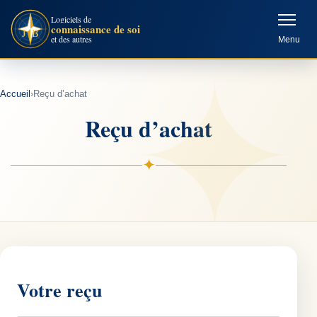
Aller
Logiciels de
connaissance de soi
au
et des autres
Menu
contenu
Accueil
›
Reçu d’achat
Reçu d’achat
✦
Votre reçu