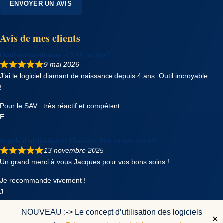
ENVOYER UN AVIS
Avis de mes clients
Outil extraordinaire et SAV au top !
9 mai 2026
J’ai le logiciel diamant de naissance depuis 4 ans. Outil incroyable
!
Pour le SAV : très réactif et compétent.
E.
Simple d'utilisation et Monsieur Boit est très réactif
13 novembre 2025
Un grand merci à vous Jacques pour vos bons soins !
Je recommande vivement !
J.
NOUVEAU :-> Le concept d’utilisation des logiciels
Très professionnel
✕