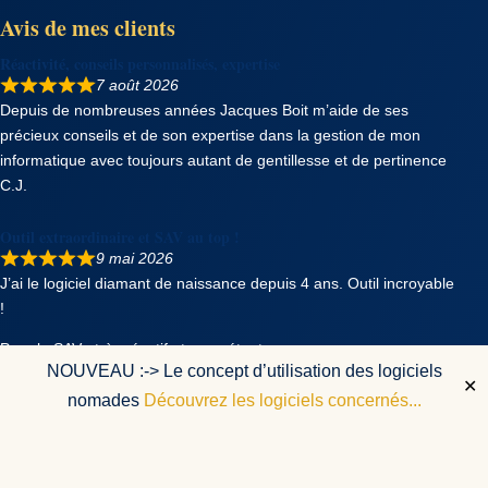
Avis de mes clients
Réactivité, conseils personnalisés, expertise
7 août 2026
Depuis de nombreuses années Jacques Boit m’aide de ses
précieux conseils et de son expertise dans la gestion de mon
informatique avec toujours autant de gentillesse et de pertinence
C.J.
Outil extraordinaire et SAV au top !
9 mai 2026
J’ai le logiciel diamant de naissance depuis 4 ans. Outil incroyable
!
Pour le SAV : très réactif et compétent.
NOUVEAU :-> Le concept d’utilisation des logiciels
E.
✕
nomades
Découvrez les logiciels concernés...
Simple d'utilisation et Monsieur Boit est très réactif
13 novembre 2025
Un grand merci à vous Jacques pour vos bons soins !