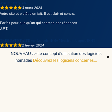
Avis sur votre site
3 mars 2024
Votre site et plutôt bien fait. Il est clair et concis.
Parfait pour quelqu’un qui cherche des réponses.
J.P.T.
TRES SATISFAITE sur les logiciels de Monsieur Jacques BOIT
2 février 2024
Monsieur BOIT Jacques est à l’écoute et vous répond de suite si
NOUVEAU :-> Le concept d’utilisation des logiciels
vous avez des difficultés
✕
nomades
Découvrez les logiciels concernés...
je viens de faire l’achat de NUMEROLOS et TAROT très facile a
télécharger très facile à utiliser
je vais compléter ma collection avec d’autres logiciels qu’il
présente
personne très recommandable et très p
Afficher plus
C.S.H.