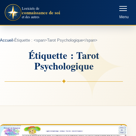
Aller
Logiciels de
connaissance de soi
au
et des autres
Menu
contenu
Accueil
›
Étiquette : <span>Tarot Psychologique</span>
Étiquette : Tarot
Psychologique
✦