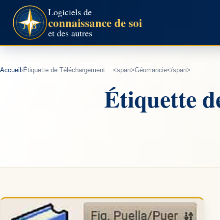
Aller
Logiciels de
connaissance de soi
au
et des autres
contenu
Accueil
›
Étiquette de Téléchargement : <span>Géomancie</span>
Étiquette 