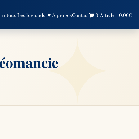
ir tous Les logiciels ▼
A propos
Contact
0 Article
0.00€
Géomancie