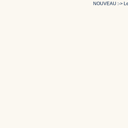
NOUVEAU :-> Le c
ENVOYER UN AVIS